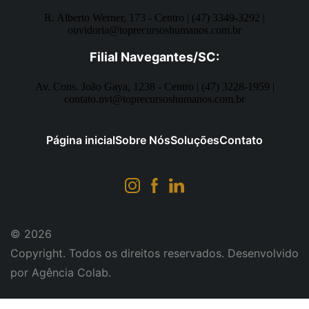
R. Alberto Werner, 173 - Centro | (47) 3349-3292 |
ouvidoria@toprecursoshumanos.com.br
Filial Navegantes/SC:
Av. Cons. João Gaya, 1238 - Centro | (47) 3228-1959 |
contato.nvt@toprecursoshumanos.com.br
Página inicial
Sobre Nós
Soluções
Contato
© 2026
Copyright. Todos os direitos reservados. Desenvolvido
por Agência Colab.