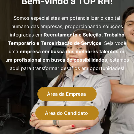
Bem-vindo à TOP RH!
Somos especialistas em potencializar o capital
humano das empresas, proporcionando soluções
integradas em
Recrutamento e Seleção, Trabalho
Temporário e Terceirização de Serviços
. Seja você
uma
empresa em busca dos melhores talentos
ou
u
m profissional em busca de possibilidades
, estamos
aqui para transformar desafios em oportunidades!
Área da Empresa
Área do Candidato